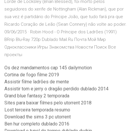
Lorde de Locksley (Brian Blessed), foi morto pelos
seguidores do xerife de Nottingham (Alan Rickman), que por
sua vez é partidário do Príncipe João, que tudo fará pra que
Ricardo Coração de Leão (Sean Connery) não volte ao poder.
09/06/2015 · Robin Hood - O Príncipe dos Ladrões (1991)
BRrip Blu-Ray 720p Dublado Mail.Ru Почта Мой Мир
Одноклассники Игры Знакомства Новости Поиск Все
проекты
Os dez mandamentos cap 145 dailymotion
Cortina de fogo filme 2019
Assistir filme ladrões de mente
Assistir tom e jerry o dragão perdido dublado 2014
Grand blue fantasy 2 temporada
Sites para baixar filmes pelo utorrent 2018
Lost terceira temporada resumo
Download the sims 3 pc utorrent
Ben hur completo dublado 2016
Download o tunel do tempo dublado dvdrip