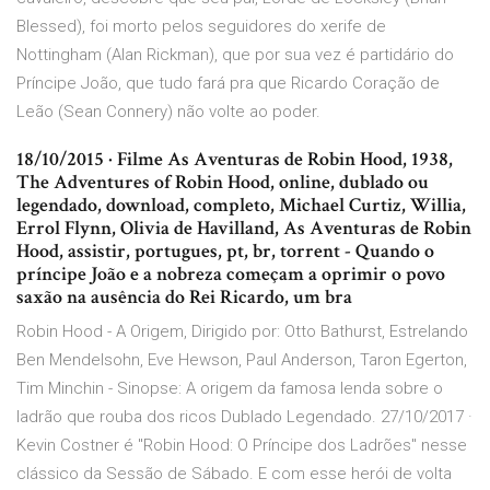
Blessed), foi morto pelos seguidores do xerife de
Nottingham (Alan Rickman), que por sua vez é partidário do
Príncipe João, que tudo fará pra que Ricardo Coração de
Leão (Sean Connery) não volte ao poder.
18/10/2015 · Filme As Aventuras de Robin Hood, 1938,
The Adventures of Robin Hood, online, dublado ou
legendado, download, completo, Michael Curtiz, Willia,
Errol Flynn, Olivia de Havilland, As Aventuras de Robin
Hood, assistir, portugues, pt, br, torrent - Quando o
príncipe João e a nobreza começam a oprimir o povo
saxão na ausência do Rei Ricardo, um bra
Robin Hood - A Origem, Dirigido por: Otto Bathurst, Estrelando
Ben Mendelsohn, Eve Hewson, Paul Anderson, Taron Egerton,
Tim Minchin - Sinopse: A origem da famosa lenda sobre o
ladrão que rouba dos ricos Dublado Legendado. 27/10/2017 ·
Kevin Costner é "Robin Hood: O Príncipe dos Ladrões" nesse
clássico da Sessão de Sábado. E com esse herói de volta