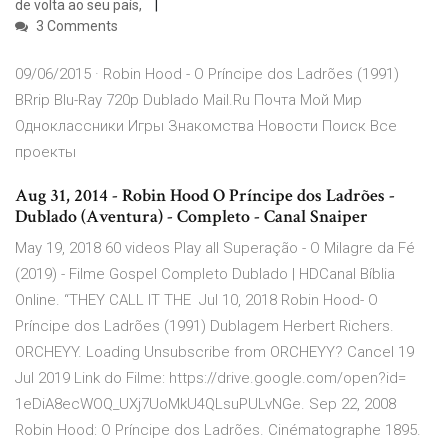
de volta ao seu país,
3 Comments
09/06/2015 · Robin Hood - O Príncipe dos Ladrões (1991)
BRrip Blu-Ray 720p Dublado Mail.Ru Почта Мой Мир
Одноклассники Игры Знакомства Новости Поиск Все
проекты
Aug 31, 2014 - Robin Hood O Príncipe dos Ladrões -
Dublado (Aventura) - Completo - Canal Snaiper
May 19, 2018 60 videos Play all Superação - O Milagre da Fé
(2019) - Filme Gospel Completo Dublado | HDCanal Bíblia
Online. “THEY CALL IT THE Jul 10, 2018 Robin Hood- O
Príncipe dos Ladrões (1991) Dublagem Herbert Richers.
ORCHEYY. Loading Unsubscribe from ORCHEYY? Cancel 19
Jul 2019 Link do Filme: https://drive.google.com/open?id=
1eDiA8ecWOQ_UXj7UoMkU4QLsuPULvNGe. Sep 22, 2008
Robin Hood: O Príncipe dos Ladrões. Cinématographe 1895.