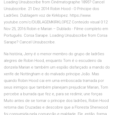
Loading Unsubscribe from Cinématographe 1895? Cancel
Unsubscribe. 21 Dez 2014 Robin Hood - O Príncipe dos
Ladrões. Dublagem voz de Kirklopez. https://www.
youtube.com/c/DUBLAGEMKIRKLOPEZ Conteúdo visual 0:12
Nov 25, 2016 Robin e Marian – Dublado - Filme completo em
Português. Corsa Sarape. Loading Unsubscribe from Corsa
Sarape? Cancel Unsubscribe.
Na história, Jerry é o menor membro do grupo de ladrões
alegres de Robin Hood, enquanto Tom é o escudeiro da
donzela Marian e também um espião disfarçado a mando do
xerife de Nottingham e do malvado príncipe João. Mas
quando Robin Hood cai em uma emboscada tramada por
seus inimigos que também planejam prejudicar Marian, Tom
percebe a burrada que fez e, para se redimir, une forças
Muito antes de se tornar o príncipe dos ladrões, Robin Hood
retorna das Cruzadas e descobre que a Floresta Sherwood
foi consumida pela corrupção e maldade. Ele, então, forma