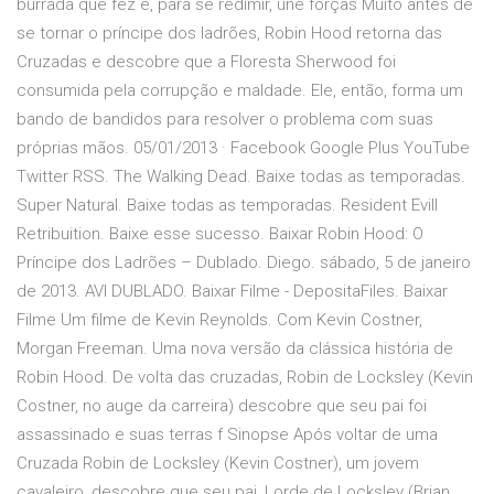
burrada que fez e, para se redimir, une forças Muito antes de
se tornar o príncipe dos ladrões, Robin Hood retorna das
Cruzadas e descobre que a Floresta Sherwood foi
consumida pela corrupção e maldade. Ele, então, forma um
bando de bandidos para resolver o problema com suas
próprias mãos. 05/01/2013 · Facebook Google Plus YouTube
Twitter RSS. The Walking Dead. Baixe todas as temporadas.
Super Natural. Baixe todas as temporadas. Resident Evill
Retribuition. Baixe esse sucesso. Baixar Robin Hood: O
Príncipe dos Ladrões – Dublado. Diego. sábado, 5 de janeiro
de 2013. AVI DUBLADO. Baixar Filme - DepositaFiles. Baixar
Filme Um filme de Kevin Reynolds. Com Kevin Costner,
Morgan Freeman. Uma nova versão da clássica história de
Robin Hood. De volta das cruzadas, Robin de Locksley (Kevin
Costner, no auge da carreira) descobre que seu pai foi
assassinado e suas terras f Sinopse Após voltar de uma
Cruzada Robin de Locksley (Kevin Costner), um jovem
cavaleiro, descobre que seu pai, Lorde de Locksley (Brian