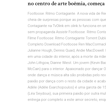
no centro de arte boêmia, começa 
Footloose: Ritmo Contagiante. A nova vida de 
cheia de surpresas porque as pessoas com que
Contagiante na TvOlink em olink.tv funciona en sm
sem propaganda Assistir Footloose. Ritmo Contag
Filme Footloose: Ritmo Contagiante Torrent Dubl
Completo Download Footloose Ren MacCormack 
Julianne Hough, Dennis Quaid, Andie MacDowell
em uma cidade do interior, após a morte da mãe
John Lithgow, Dianne Wiest. Um jovem (Kevin B
McCain) para o interior. Apaixonado por dança
onde dança e música alta são proibidas pelo reve
paixão por dança com o resto da cidade e acaba 
Adèle (Adèle Exarchopoulos) é uma garota de 1
(Léa Seydoux), sua primeira paixão por outra mu
entrega por completo a este amor secreto, enq