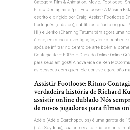
Category. Film & Animation. Movie. Footloose. S
Ritmo Contagiante /prt: Footloose - A Música Es
escrito e dirigido por Craig Assistir Footloose 
Português (dublado), subtítulos e áudio original. 
Hill) e Jenko (Channing Tatum) têm agora uma no
é que, em meio à investigação, Jenko conhece 
após se infiltrar no centro de arte boêmia, começ
Contagiante – BRRip – Dublado Online Online Grát
para seus amigos!!] A nova vida de Ren McCorm
as pessoas com quem ele convive agora são mu
Assistir Footloose: Ritmo Contagi
verdadeira história de Richard K
assistir online dublado Nós sempr
de novos jogadores para filmes on
Adèle (Adèle Exarchopoulos) é uma garota de 1
(Léa Seydoux), sua primeira paixão por outra mu