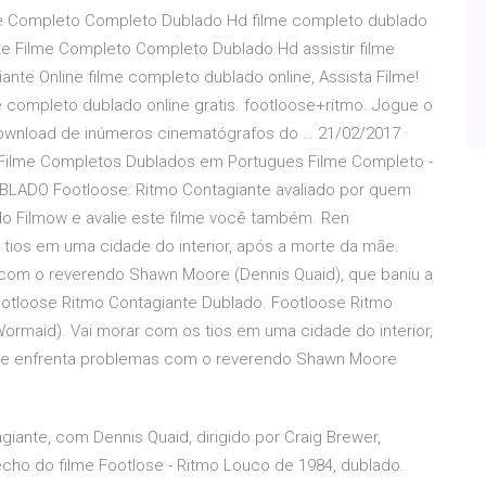
lme Completo Completo Dublado Hd filme completo dublado
nte Filme Completo Completo Dublado Hd assistir filme
ante Online filme completo dublado online, Assista Filme!
e completo dublado online gratis. footloose+ritmo. Jogue o
ownload de inúmeros cinematógrafos do … 21/02/2017 ·
 - Filme Completos Dublados em Portugues Filme Completo -
LADO Footloose: Ritmo Contagiante avaliado por quem
do Filmow e avalie este filme você também. Ren
ios em uma cidade do interior, após a morte da mãe.
 com o reverendo Shawn Moore (Dennis Quaid), que baniu a
ootloose Ritmo Contagiante Dublado. Footloose Ritmo
rmaid). Vai morar com os tios em uma cidade do interior,
ele enfrenta problemas com o reverendo Shawn Moore
giante, com Dennis Quaid, dirigido por Craig Brewer,
cho do filme Footlose - Ritmo Louco de 1984, dublado.