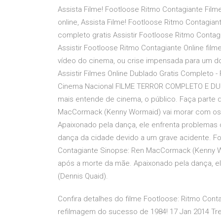
Assista Filme! Footloose Ritmo Contagiante Fi
online, Assista Filme! Footloose Ritmo Contagia
completo gratis Assistir Footloose Ritmo Contagi
Assistir Footloose Ritmo Contagiante Online film
vídeo do cinema, ou crise impensada para um d
Assistir Filmes Online Dublado Gratis Completo
Cinema Nacional FILME TERROR COMPLETO E DUB
mais entende de cinema, o público. Faça parte 
MacCormack (Kenny Wormaid) vai morar com os t
Apaixonado pela dança, ele enfrenta problemas
dança da cidade devido a um grave acidente. F
Contagiante Sinopse: Ren MacCormack (Kenny Wo
após a morte da mãe. Apaixonado pela dança, 
(Dennis Quaid).
Confira detalhes do filme Footloose: Ritmo Conta
refilmagem do sucesso de 1984! 17 Jan 2014 Tre