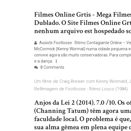
Filmes Online Grtis - Mega Filmes
Dublado. O Site Filmes Online Gr
nenhum arquivo est hospedado s
Assistir Footloose : Ritmo Contagiante Online – Ve
McCormick (Kenny Wormal) numa cidade pequena es
convive agora são muito conservadoras. Para comple
e a dança.
8 Comments
Um filme de Craig Brewer com Kenny Wormald, Ju
Refilmagem de Footloose - Ritmo Louco (1984).
Anjos da Lei 2 (2014). 7.0 /10. Os 
(Channing Tatum) têm agora uma 
faculdade local. O problema é que
sua alma gêmea em plena equipe de