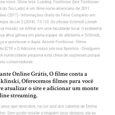
how more. Show less. Loading. Footloose (bra: Footloose -
tá do Teu Lado) é um filme norte-americano de 2011
Online (2011) - Informações Gratis do Filme Completo em
Anjos da Lei 2 (2014). 7.0 /10. Os oficiais Schmidt (Jonah
va missão: se infiltrar em uma faculdade local. O problema
sua alma gêmea em plena equipe de atletismo e Schmidt,
a a questionar a dupla. Assistir Footloose : Ritmo
is [CTR + D Adicione nosso site nos favoritos - Divulguem
ick numa cidade pequena está cheia de surpresas porque
ito conservadoras.
ante Online Grátis, O filme conta a
uklinski, Oferecemos filmes para você
e atualizar o site e adicionar um monte
line streaming.
5 anos que descobre, na cor azul dos cabelos de Emma
lher. Sem poder revelar a ninguém seus desejos, ela se