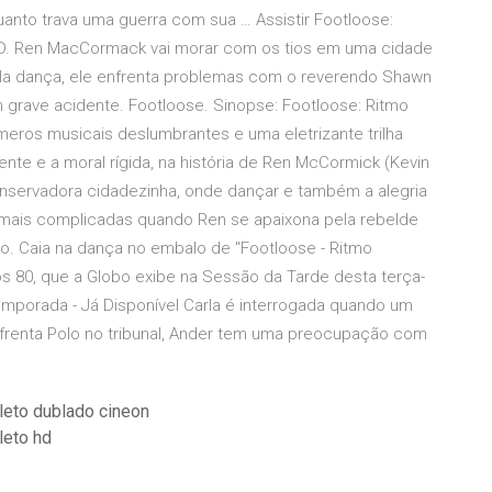
anto trava uma guerra com sua … Assistir Footloose:
 HD. Ren MacCormack vai morar com os tios em uma cidade
ela dança, ele enfrenta problemas com o reverendo Shawn
 grave acidente. Footloose. Sinopse: Footloose: Ritmo
eros musicais deslumbrantes e uma eletrizante trilha
ente e a moral rígida, na história de Ren McCormick (Kevin
onservadora cidadezinha, onde dançar e também a alegria
da mais complicadas quando Ren se apaixona pela rebelde
ndo. Caia na dança no embalo de "Footloose - Ritmo
s 80, que a Globo exibe na Sessão da Tarde desta terça-
 Temporada - Já Disponível Carla é interrogada quando um
nfrenta Polo no tribunal, Ander tem uma preocupação com
leto dublado cineon
leto hd