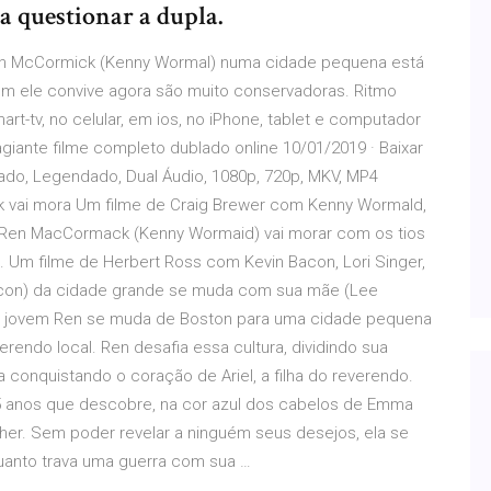
a questionar a dupla.
Ren McCormick (Kenny Wormal) numa cidade pequena está
m ele convive agora são muito conservadoras. Ritmo
art-tv, no celular, em ios, no iPhone, tablet e computador
iante filme completo dublado online 10/01/2019 · Baixar
ado, Legendado, Dual Áudio, 1080p, 720p, MKV, MP4
vai mora Um filme de Craig Brewer com Kenny Wormald,
. Ren MacCormack (Kenny Wormaid) vai morar com os tios
. Um filme de Herbert Ross com Kevin Bacon, Lori Singer,
acon) da cidade grande se muda com sua mãe (Lee
r O jovem Ren se muda de Boston para uma cidade pequena
rendo local. Ren desafia essa cultura, dividindo sua
conquistando o coração de Ariel, a filha do reverendo.
5 anos que descobre, na cor azul dos cabelos de Emma
lher. Sem poder revelar a ninguém seus desejos, ela se
uanto trava uma guerra com sua …