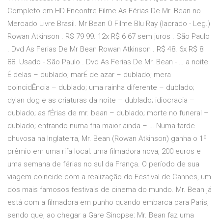
Completo em HD Encontre Filme As Férias De Mr. Bean no
Mercado Livre Brasil. Mr Bean O Filme Blu Ray (lacrado - Leg.)
Rowan Atkinson . R$ 79 99. 12x R$ 6 67 sem juros . São Paulo
. Dvd As Ferias De Mr Bean Rowan Atkinson . R$ 48. 6x R$ 8
88. Usado - São Paulo . Dvd As Ferias De Mr. Bean - … a noite
É delas – dublado; marÉ de azar – dublado; mera
coincidÊncia – dublado; uma rainha diferente – dublado;
dylan dog e as criaturas da noite – dublado; idiocracia –
dublado; as fÉrias de mr. bean – dublado; morte no funeral –
dublado; entrando numa fria maior ainda – … Numa tarde
chuvosa na Inglaterra, Mr. Bean (Rowan Atkinson) ganha o 1º
prêmio em uma rifa local: uma filmadora nova, 200 euros e
uma semana de férias no sul da França. O período de sua
viagem coincide com a realização do Festival de Cannes, um
dos mais famosos festivais de cinema do mundo. Mr. Bean já
está com a filmadora em punho quando embarca para Paris,
sendo que, ao chegar a Gare Sinopse: Mr. Bean faz uma