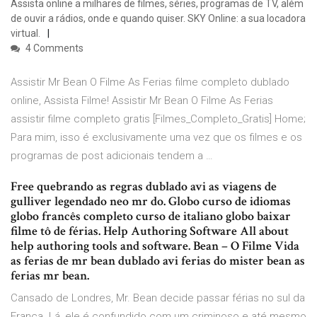
Assista online a milhares de filmes, séries, programas de TV, além
de ouvir a rádios, onde e quando quiser. SKY Online: a sua locadora
virtual.
4 Comments
Assistir Mr Bean O Filme As Ferias filme completo dublado
online, Assista Filme! Assistir Mr Bean O Filme As Ferias
assistir filme completo gratis [Filmes_Completo_Gratis] Home;
Para mim, isso é exclusivamente uma vez que os filmes e os
programas de post adicionais tendem a …
Free quebrando as regras dublado avi as viagens de
gulliver legendado neo mr do. Globo curso de idiomas
globo francês completo curso de italiano globo baixar
filme tô de férias. Help Authoring Software All about
help authoring tools and software. Bean – O Filme Vida
as ferias de mr bean dublado avi ferias do mister bean as
ferias mr bean.
Cansado de Londres, Mr. Bean decide passar férias no sul da
França. Lá, ele é confundido com um criminoso e até mesmo