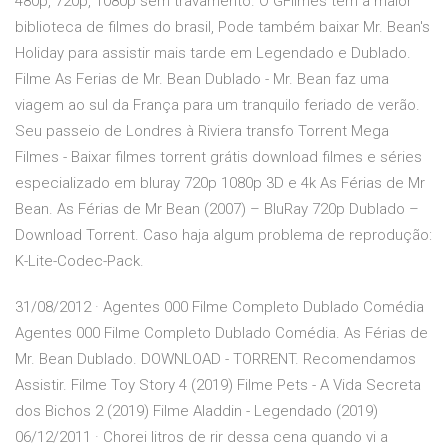
480p, 720p, 1080p sem travamento. O GFilmes tem a maior
biblioteca de filmes do brasil, Pode também baixar Mr. Bean's
Holiday para assistir mais tarde em Legendado e Dublado.
Filme As Ferias de Mr. Bean Dublado - Mr. Bean faz uma
viagem ao sul da França para um tranquilo feriado de verão.
Seu passeio de Londres à Riviera transfo Torrent Mega
Filmes - Baixar filmes torrent grátis download filmes e séries
especializado em bluray 720p 1080p 3D e 4k As Férias de Mr
Bean. As Férias de Mr Bean (2007) – BluRay 720p Dublado –
Download Torrent. Caso haja algum problema de reprodução:
K-Lite-Codec-Pack.
31/08/2012 · Agentes 000 Filme Completo Dublado Comédia
Agentes 000 Filme Completo Dublado Comédia. As Férias de
Mr. Bean Dublado. DOWNLOAD - TORRENT. Recomendamos
Assistir. Filme Toy Story 4 (2019) Filme Pets - A Vida Secreta
dos Bichos 2 (2019) Filme Aladdin - Legendado (2019)
06/12/2011 · Chorei litros de rir dessa cena quando vi a